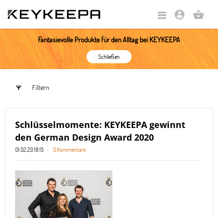
account_circle
shopping_basket
Fantasievolle Produkte für den Alltag bei KEYKEEPA
Schließen
Filtern
Schlüsselmomente: KEYKEEPA gewinnt
den German Design Award 2020
01.02.20 18:15
0 Kommentare