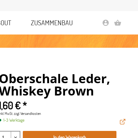
BOUT
ZUSAMMENBAU
account_circle
shopping_basket
Oberschale Leder,
Whiskey Brown
1,60 € *
inkl. MwSt.
zzgl. Versandkosten
1-3 Werktage
In den Warenkorb