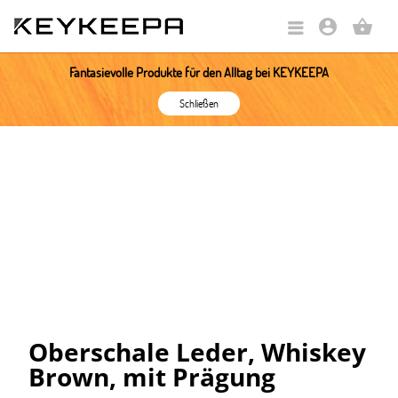
account_circle
shopping_basket
Fantasievolle Produkte für den Alltag bei KEYKEEPA
Schließen
Oberschale Leder, Whiskey
Brown, mit Prägung