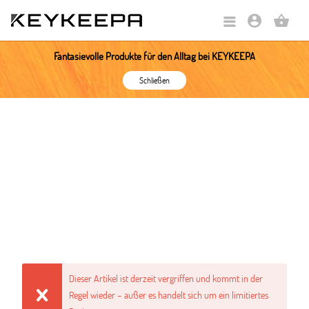
account_circle
shopping_basket
Fantasievolle Produkte für den Alltag bei KEYKEEPA
Schließen
Dieser Artikel ist derzeit vergriffen und kommt in der
Regel wieder – außer es handelt sich um ein limitiertes