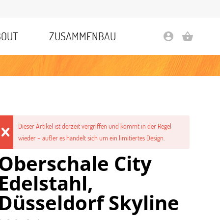
BOUT
ZUSAMMENBAU
account_circle
shopping_basket
Dieser Artikel ist derzeit vergriffen und kommt in der Regel
wieder – außer es handelt sich um ein limitiertes Design.
Oberschale City
Edelstahl,
Düsseldorf Skyline