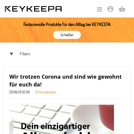
account_circle
shopping_basket
Fantasievolle Produkte für den Alltag bei KEYKEEPA
Schließen
Filtern
Wir trotzen Corona und sind wie gewohnt
für euch da!
29.09.20 02:00
0 Kommentare